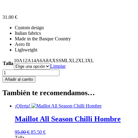
31.00
€
Custom design
Italian fabrics
Made in the Basque Country
Aero fit
Lighweight
10A
12A
14A
6A
8A
XS
S
M
L
XL
2XL
3XL
Talla
Limpiar
ZTE
Custom
Añadir al carrito
Pantalón
Corto
También te recomendamos…
Unisex
x
ZAIK
¡Oferta!
cantidad
Maillot All Season Chilli Hombre
El
El
95.00
€
85.50
€
precio
precio
Talla