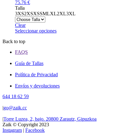
se
75.76
€
pueden
Talla
elegir
3XS
2XS
XS
S
M
L
XL
2XL
3XL
en
la
Clear
página
Este
Seleccionar opciones
de
producto
producto
Back to top
tiene
múltiples
FAQS
variantes.
Las
Guía de Tallas
opciones
se
Política de Privacidad
pueden
elegir
Envíos y devoluciones
en
la
644 18 62 59
página
de
|
go@zaik.cc
producto
|
Torre Luzea, 2, bajo. 20800 Zarautz, Gipuzkoa
Zaik © Copyright 2023
Instagram
|
Facebook