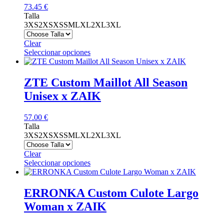
73.45
€
opciones
Talla
se
3XS
2XS
XS
S
M
L
XL
2XL
3XL
pueden
elegir
Clear
en
Este
Seleccionar opciones
la
producto
página
tiene
de
múltiples
ZTE Custom Maillot All Season
producto
variantes.
Unisex x ZAIK
Las
opciones
se
57.00
€
pueden
Talla
elegir
3XS
2XS
XS
S
M
L
XL
2XL
3XL
en
la
Clear
página
Este
Seleccionar opciones
de
producto
producto
tiene
múltiples
ERRONKA Custom Culote Largo
variantes.
Woman x ZAIK
Las
opciones