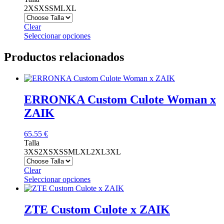
original
actual
2XS
XS
S
M
L
XL
era:
es:
95.00 €.
85.50 €.
Clear
Este
Seleccionar opciones
producto
tiene
Productos relacionados
múltiples
variantes.
Las
opciones
ERRONKA Custom Culote Woman x
se
pueden
ZAIK
elegir
en
65.55
€
la
Talla
página
3XS
2XS
XS
S
M
L
XL
2XL
3XL
de
producto
Clear
Este
Seleccionar opciones
producto
tiene
múltiples
ZTE Custom Culote x ZAIK
variantes.
Las